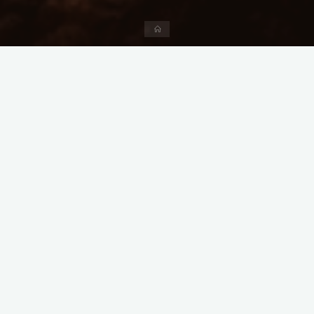
Home
Mijnbouw is het systematisch onttrekken van delfstoffen uit de
bodem, voor gebruik of verwerking, met speciaal daarvoor
ingerichte infrastructuur of voorzieningen. De delfstoffen
kunnen uit 3 verschillende vormen bestaan: Vaste vorm
(gesteenten en ertsen), vloeibare vorm (olie) en gasachtige
vorm (aardgas).
Table of Contents
Soorten mijnbouw
Geschiedenis van mijnbouw
Prehistorische mijnbouw
Mijnbouw in de romeinse tijd
Middeleeuwse mijnbouw
Soorten mijnbouw